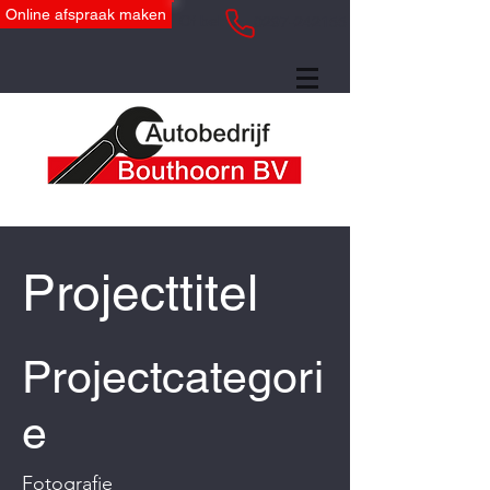
Online afspraak maken
Of bel:
0297-242155
Projecttitel
Projectcategori
e
Fotografie