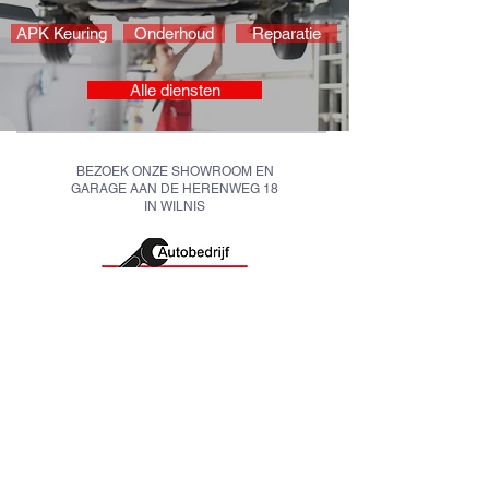
APK Keuring
Onderhoud
Reparatie
Alle diensten
BEZOEK ONZE SHOWROOM EN
GARAGE AAN DE HERENWEG 18
IN WILNIS
Openingstijden
Maandag t/m vrijdag: 8:00 - 17:30 uur
Zaterdag: op afspraak
Op zon- en feestdagen zijn wij gesloten
Afspraak maken