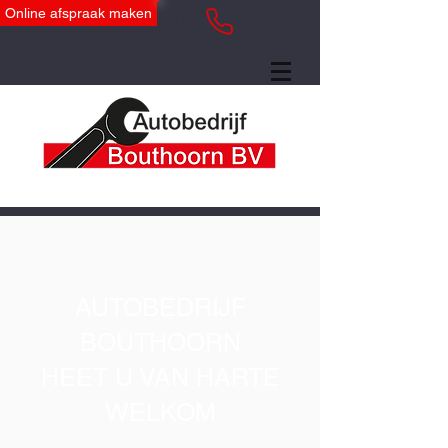
Online afspraak maken
Of bel:
0297-242155
AUTOBEDRIJF
BOUTHOORN
HEET U VAN HARTE
WELKOM