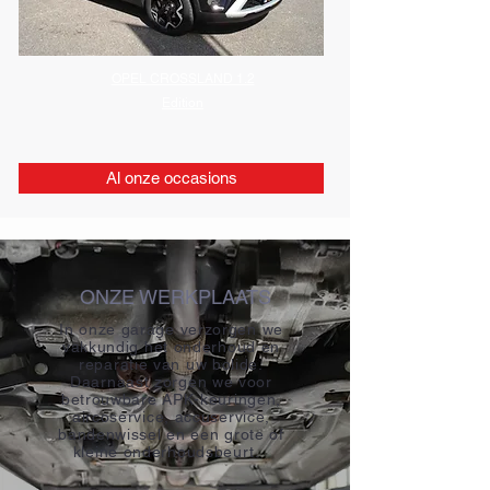
OPEL CROSSLAND 1.2
Edition
Al onze occasions
ONZE WERKPLAATS
In onze garage verzorgen we
vakkundig het onderhoud en
reparatie van uw bolide.
Daarnaast zorgen we voor
betrouwbare APK-keuringen,
aircoservice, accuservice,
bandenwissel en een grote of
kleine onderhoudsbeurt.